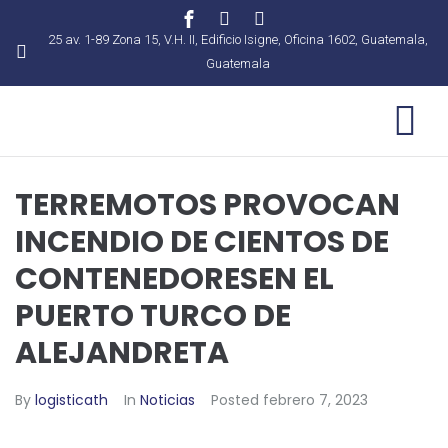
25 av. 1-89 Zona 15, V.H. II, Edificio Isigne, Oficina 1602, Guatemala,
Guatemala
TERREMOTOS PROVOCAN
INCENDIO DE CIENTOS DE
CONTENEDORESEN EL
PUERTO TURCO DE
ALEJANDRETA
By
logisticath
In
Noticias
Posted
febrero 7, 2023